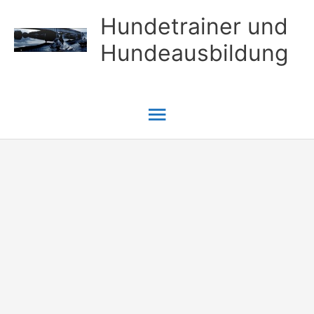
Zum
Hundetrainer und
Inhalt
Hundeausbildung
springen
Hauptmenü