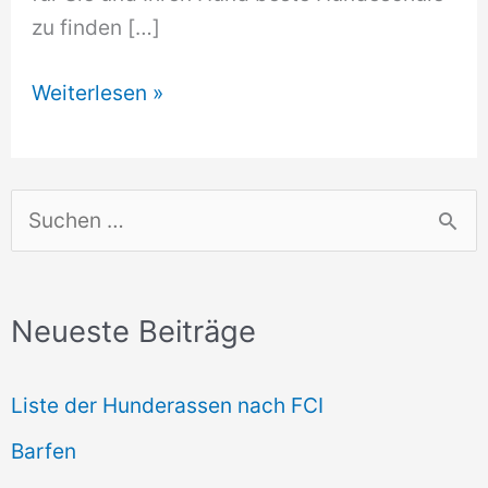
zu finden […]
Hundeschule
Weiterlesen »
Luckenwalde
S
u
c
Neueste Beiträge
h
e
Liste der Hunderassen nach FCI
n
Barfen
n