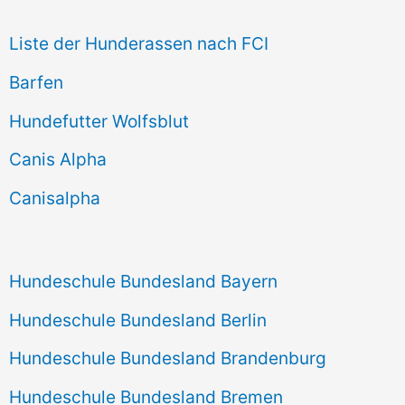
e
Liste der Hunderassen nach FCI
n
Barfen
n
Hundefutter Wolfsblut
a
c
Canis Alpha
h
Canisalpha
:
Hundeschule Bundesland Bayern
Hundeschule Bundesland Berlin
Hundeschule Bundesland Brandenburg
Hundeschule Bundesland Bremen