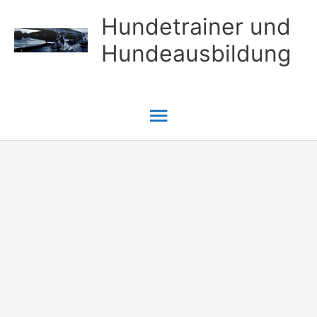
Zum
Hundetrainer und
Inhalt
Hundeausbildung
springen
Hauptmenü