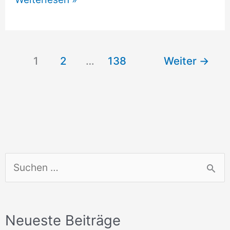
Bodenfelde
1
2
…
138
Weiter
→
S
u
c
Neueste Beiträge
h