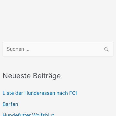
S
u
c
Neueste Beiträge
h
e
Liste der Hunderassen nach FCI
n
Barfen
n
Hundefutter Wolfsblut
a