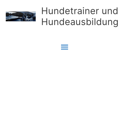
Zum
Hundetrainer und
Inhalt
Hundeausbildung
springen
Hauptmenü