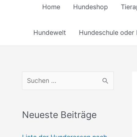
Home
Hundeshop
Tier
Hundewelt
Hundeschule oder H
S
u
c
Neueste Beiträge
h
e