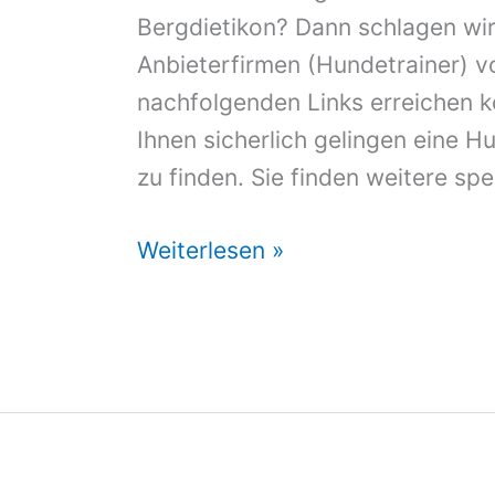
Bergdietikon? Dann schlagen wir
Anbieterfirmen (Hundetrainer) vo
nachfolgenden Links erreichen k
Ihnen sicherlich gelingen eine 
zu finden. Sie finden weitere spez
Hundeschule
Weiterlesen »
Bergdietikon