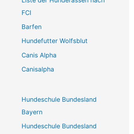
Liste der Hunderassen nach
n
FCI
n
Barfen
a
Hundefutter Wolfsblut
c
h
Canis Alpha
:
Canisalpha
Hundeschule Bundesland
Bayern
Hundeschule Bundesland