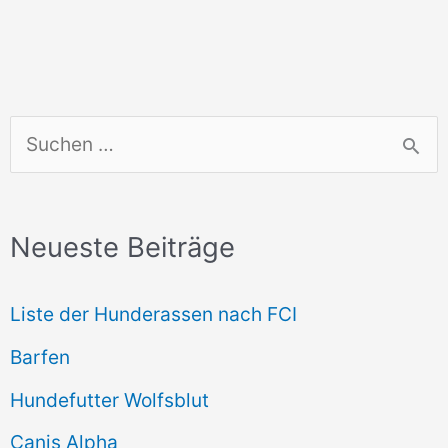
S
u
c
Neueste Beiträge
h
e
Liste der Hunderassen nach FCI
n
Barfen
n
Hundefutter Wolfsblut
a
c
Canis Alpha