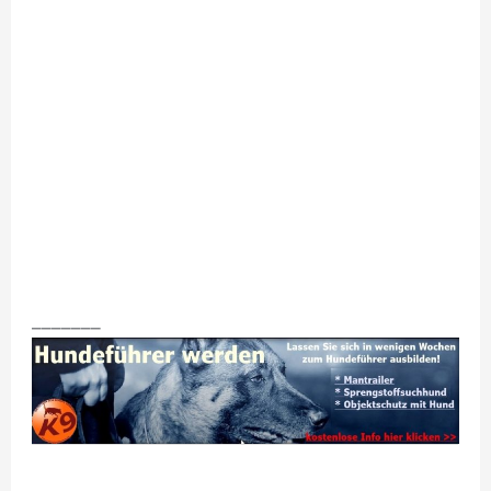
_______