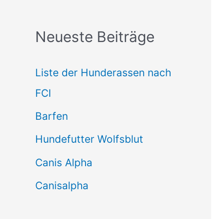
c
Neueste Beiträge
h
e
Liste der Hunderassen nach
n
FCI
n
Barfen
a
Hundefutter Wolfsblut
c
h
Canis Alpha
:
Canisalpha