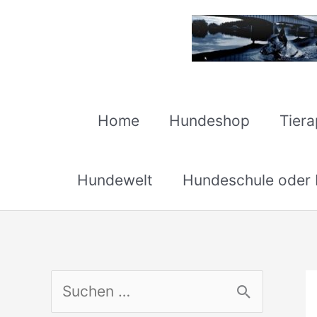
Zum
Inhalt
springen
Home
Hundeshop
Tier
Hundewelt
Hundeschule oder H
S
u