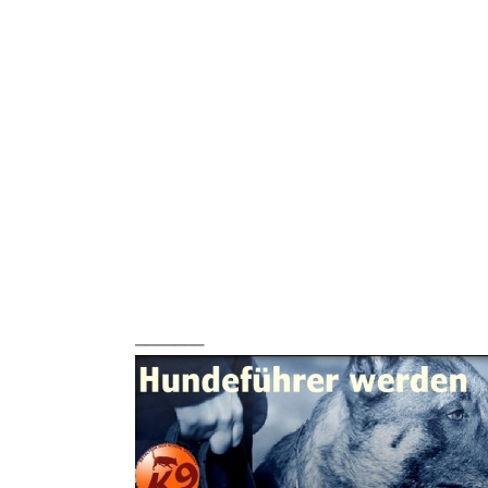
_______