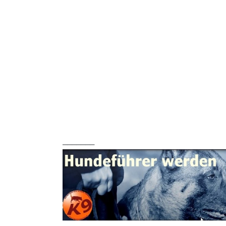
_______