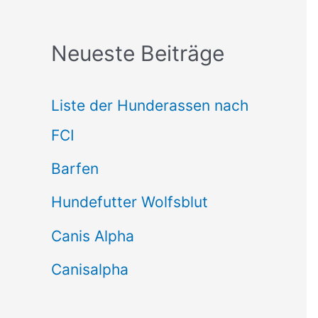
c
Neueste Beiträge
h
e
Liste der Hunderassen nach
n
FCI
n
Barfen
a
Hundefutter Wolfsblut
c
h
Canis Alpha
:
Canisalpha