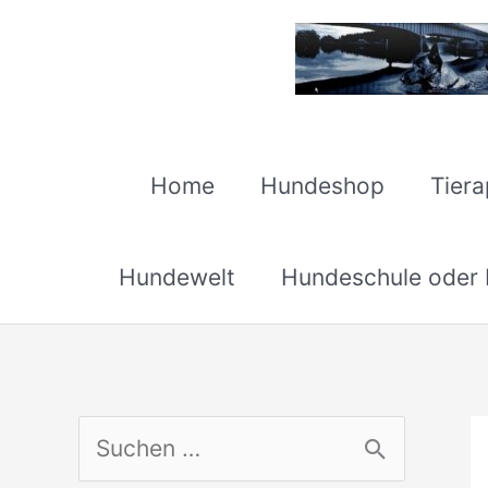
Zum
Inhalt
springen
Home
Hundeshop
Tier
Hundewelt
Hundeschule oder H
S
u