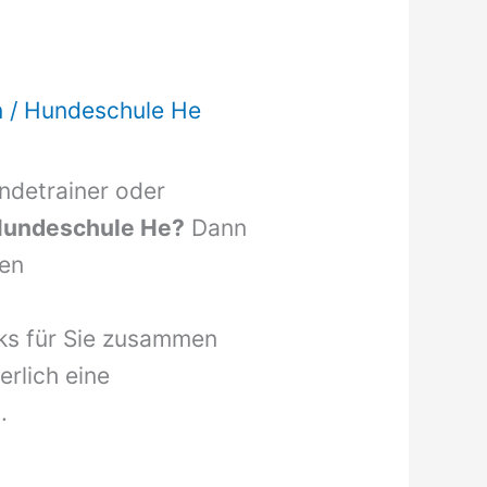
n
/
Hundeschule He
undetrainer oder
undeschule He?
Dann
fen
nks für Sie zusammen
erlich eine
.