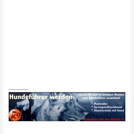
_______