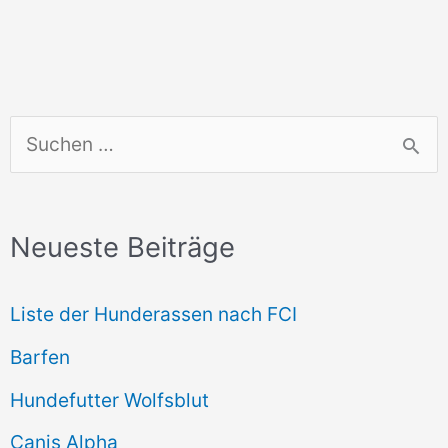
S
u
c
Neueste Beiträge
h
e
Liste der Hunderassen nach FCI
n
Barfen
n
Hundefutter Wolfsblut
a
c
Canis Alpha