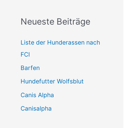
c
Neueste Beiträge
h
e
Liste der Hunderassen nach
n
FCI
n
Barfen
a
Hundefutter Wolfsblut
c
h
Canis Alpha
:
Canisalpha