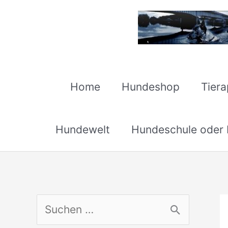
Zum
Inhalt
springen
Home
Hundeshop
Tier
Hundewelt
Hundeschule oder H
S
u