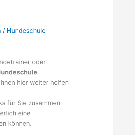
h
n
/
Hundeschule
undetrainer oder
undeschule
hnen hier weiter helfen
nks für Sie zusammen
erlich eine
en können.