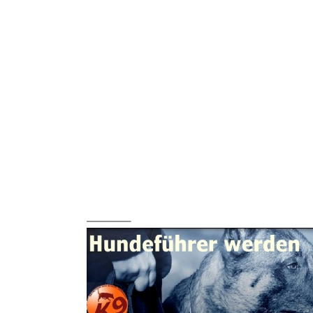
_______