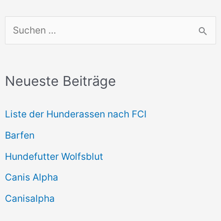
S
u
c
Neueste Beiträge
h
e
Liste der Hunderassen nach FCI
n
Barfen
n
Hundefutter Wolfsblut
a
c
Canis Alpha
h
Canisalpha
: