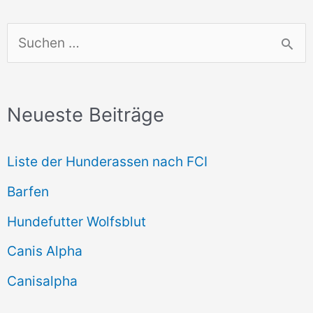
S
u
c
Neueste Beiträge
h
e
Liste der Hunderassen nach FCI
n
Barfen
n
Hundefutter Wolfsblut
a
c
Canis Alpha
h
Canisalpha
: