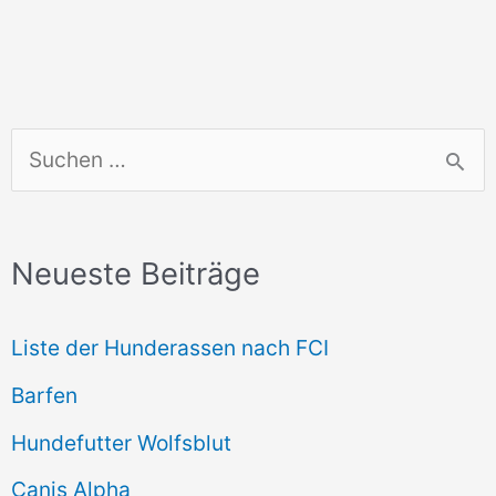
S
u
c
Neueste Beiträge
h
e
Liste der Hunderassen nach FCI
n
Barfen
n
Hundefutter Wolfsblut
a
c
Canis Alpha