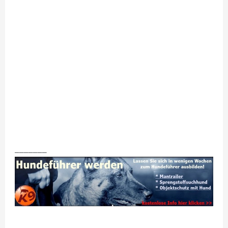
_______