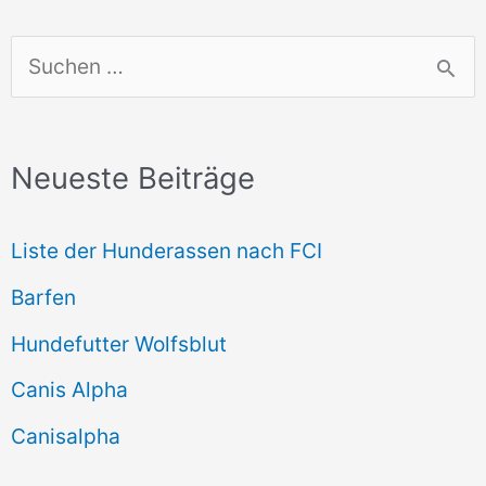
S
u
c
Neueste Beiträge
h
e
Liste der Hunderassen nach FCI
n
Barfen
n
Hundefutter Wolfsblut
a
c
Canis Alpha
h
Canisalpha
: