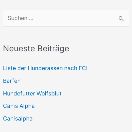
S
u
c
Neueste Beiträge
h
e
Liste der Hunderassen nach FCI
n
Barfen
n
Hundefutter Wolfsblut
a
c
Canis Alpha
h
Canisalpha
: