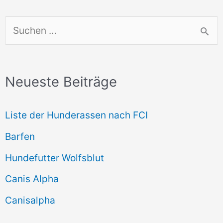
S
u
c
Neueste Beiträge
h
e
Liste der Hunderassen nach FCI
n
Barfen
n
Hundefutter Wolfsblut
a
c
Canis Alpha
h
Canisalpha
: