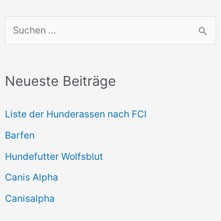
S
u
c
Neueste Beiträge
h
e
Liste der Hunderassen nach FCI
n
Barfen
n
Hundefutter Wolfsblut
a
c
Canis Alpha
h
Canisalpha
: