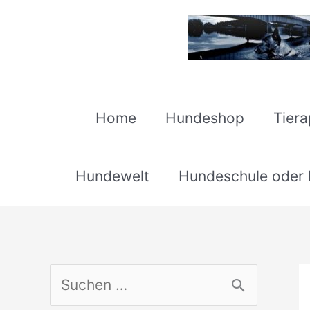
Zum
Inhalt
springen
Home
Hundeshop
Tier
Hundewelt
Hundeschule oder H
S
u