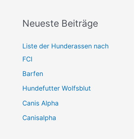
c
Neueste Beiträge
h
e
Liste der Hunderassen nach
n
FCI
n
Barfen
a
Hundefutter Wolfsblut
c
h
Canis Alpha
:
Canisalpha