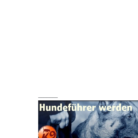
_______