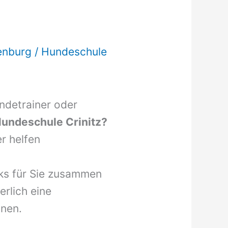
enburg
/
Hundeschule
undetrainer oder
undeschule Crinitz?
r helfen
nks für Sie zusammen
erlich eine
nnen.