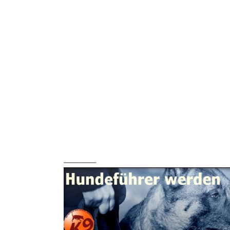
_______