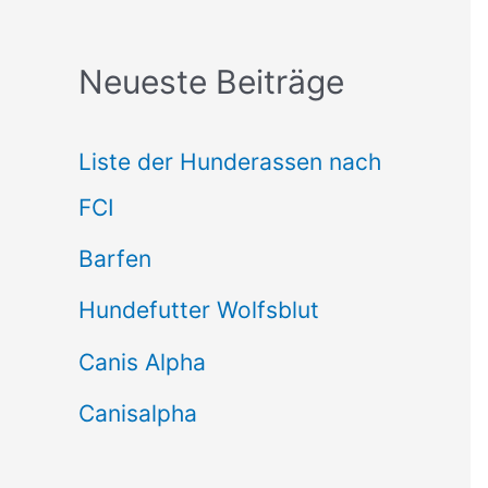
c
Neueste Beiträge
h
e
Liste der Hunderassen nach
n
FCI
n
Barfen
a
Hundefutter Wolfsblut
c
h
Canis Alpha
:
Canisalpha