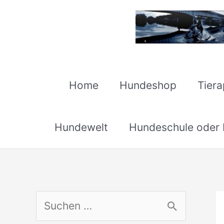
Zum
Inhalt
springen
Home
Hundeshop
Tier
Hundewelt
Hundeschule oder H
S
u