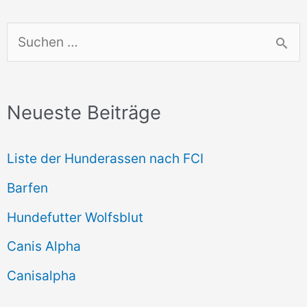
S
u
c
Neueste Beiträge
h
e
Liste der Hunderassen nach FCI
n
Barfen
n
Hundefutter Wolfsblut
a
c
Canis Alpha
h
Canisalpha
: