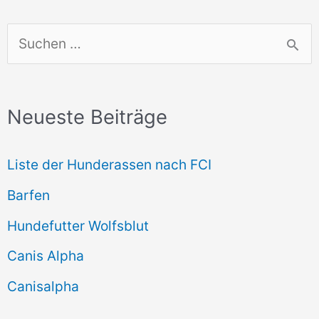
S
u
c
Neueste Beiträge
h
e
Liste der Hunderassen nach FCI
n
Barfen
n
Hundefutter Wolfsblut
a
c
Canis Alpha
h
Canisalpha
: