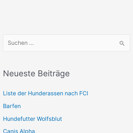
S
u
c
Neueste Beiträge
h
e
Liste der Hunderassen nach FCI
n
Barfen
n
Hundefutter Wolfsblut
a
c
Canis Alpha