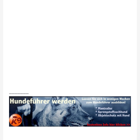
_______