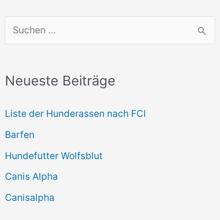
S
u
c
Neueste Beiträge
h
e
Liste der Hunderassen nach FCI
n
Barfen
n
Hundefutter Wolfsblut
a
c
Canis Alpha
h
Canisalpha
: