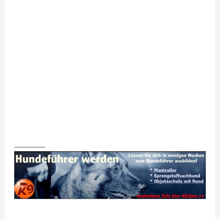
_______