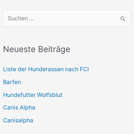
S
u
c
Neueste Beiträge
h
e
Liste der Hunderassen nach FCI
n
Barfen
n
Hundefutter Wolfsblut
a
c
Canis Alpha
h
Canisalpha
: