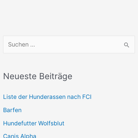
S
u
c
Neueste Beiträge
h
e
Liste der Hunderassen nach FCI
n
Barfen
n
Hundefutter Wolfsblut
a
c
Canis Alpha