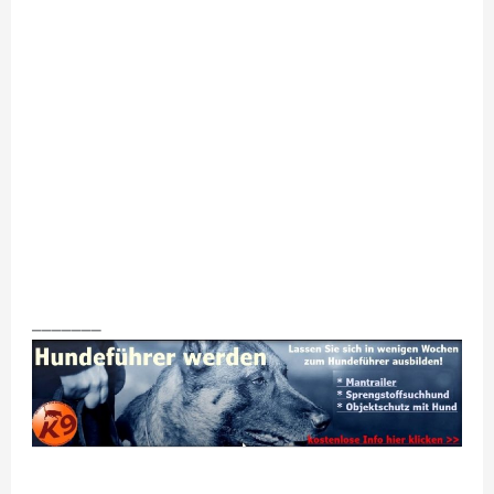
_______