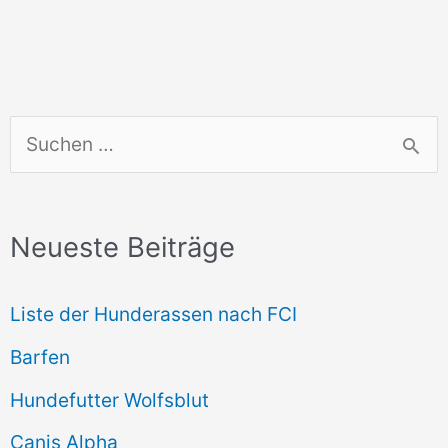
S
u
c
Neueste Beiträge
h
e
Liste der Hunderassen nach FCI
n
Barfen
n
Hundefutter Wolfsblut
a
c
Canis Alpha