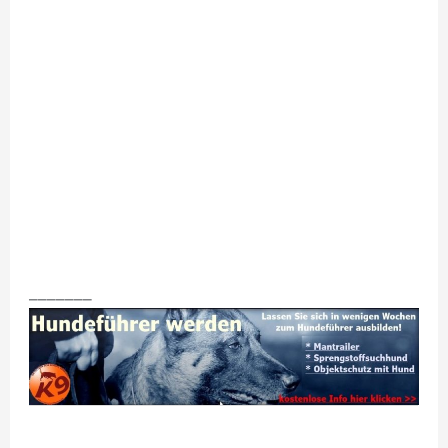
_______