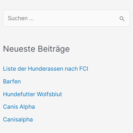
S
u
c
Neueste Beiträge
h
e
Liste der Hunderassen nach FCI
n
Barfen
n
Hundefutter Wolfsblut
a
c
Canis Alpha
h
Canisalpha
: