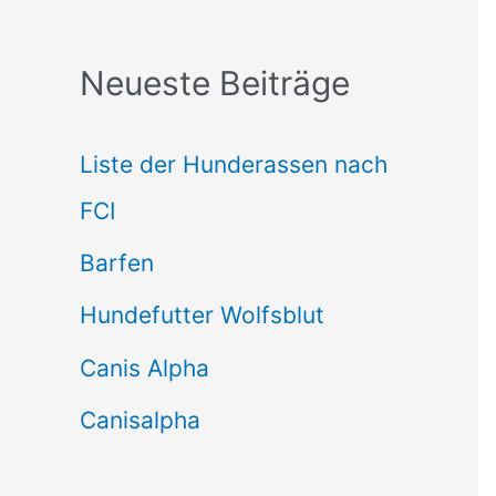
c
Neueste Beiträge
h
e
Liste der Hunderassen nach
n
FCI
n
Barfen
a
Hundefutter Wolfsblut
c
h
Canis Alpha
:
Canisalpha