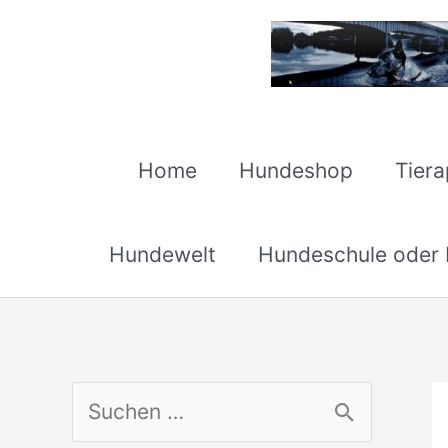
Zum
Inhalt
springen
Home
Hundeshop
Tier
Hundewelt
Hundeschule oder H
S
u