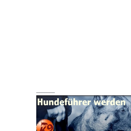
_______