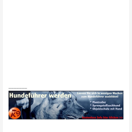
_______