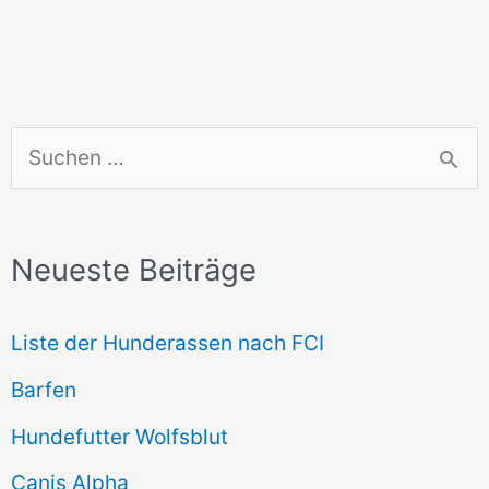
S
u
c
Neueste Beiträge
h
e
Liste der Hunderassen nach FCI
n
Barfen
n
Hundefutter Wolfsblut
a
c
Canis Alpha