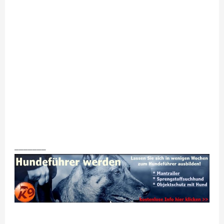
_______