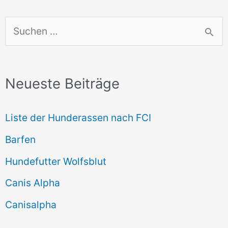
S
u
c
Neueste Beiträge
h
e
Liste der Hunderassen nach FCI
n
Barfen
n
Hundefutter Wolfsblut
a
c
Canis Alpha
h
Canisalpha
: