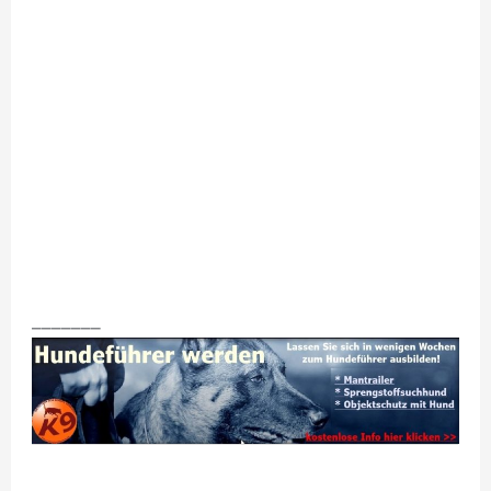
_______