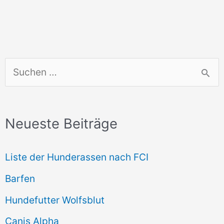
S
u
c
Neueste Beiträge
h
e
Liste der Hunderassen nach FCI
n
Barfen
n
Hundefutter Wolfsblut
a
c
Canis Alpha