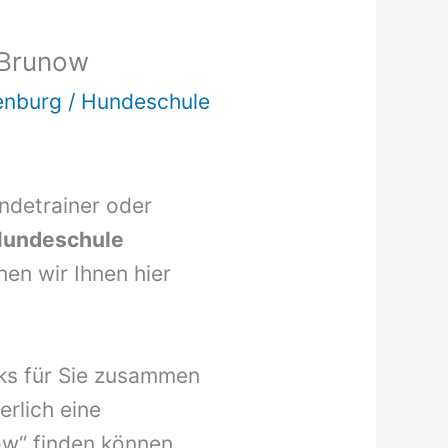
-Brunow
enburg
/
Hundeschule
undetrainer oder
undeschule
en wir Ihnen hier
nks für Sie zusammen
erlich eine
w“ finden können.