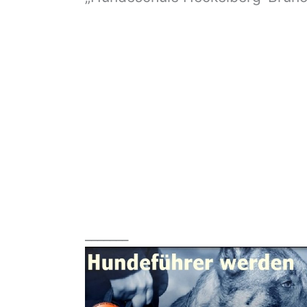
_______