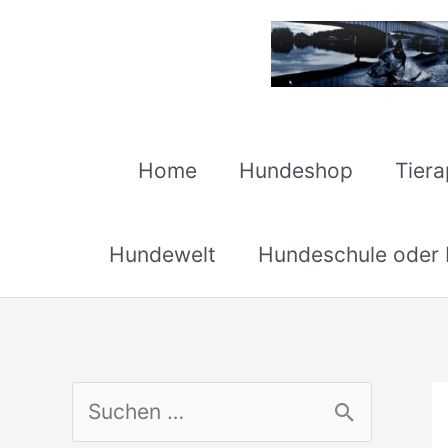
Zum
Inhalt
springen
Home
Hundeshop
Tier
Hundewelt
Hundeschule oder H
S
u