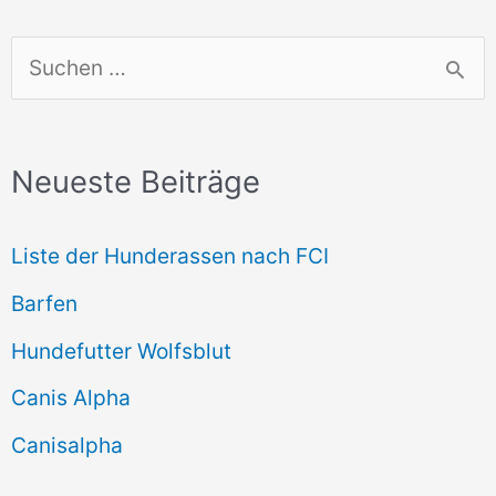
S
u
c
Neueste Beiträge
h
e
Liste der Hunderassen nach FCI
n
Barfen
n
Hundefutter Wolfsblut
a
c
Canis Alpha
h
Canisalpha
: