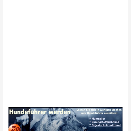
_______