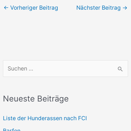
←
Vorheriger Beitrag
Nächster Beitrag
→
S
u
c
Neueste Beiträge
h
e
Liste der Hunderassen nach FCI
n
Barfen