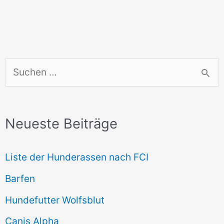
S
u
c
Neueste Beiträge
h
e
Liste der Hunderassen nach FCI
n
Barfen
n
Hundefutter Wolfsblut
a
c
Canis Alpha