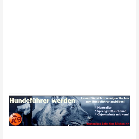
_______