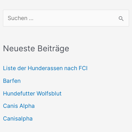
S
u
c
Neueste Beiträge
h
e
Liste der Hunderassen nach FCI
n
Barfen
n
Hundefutter Wolfsblut
a
c
Canis Alpha
h
Canisalpha
: