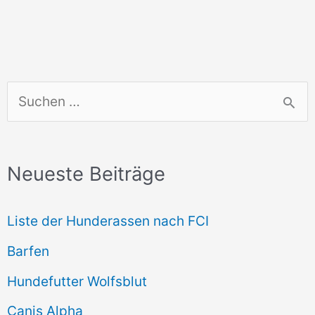
S
u
c
Neueste Beiträge
h
e
Liste der Hunderassen nach FCI
n
Barfen
n
Hundefutter Wolfsblut
a
c
Canis Alpha