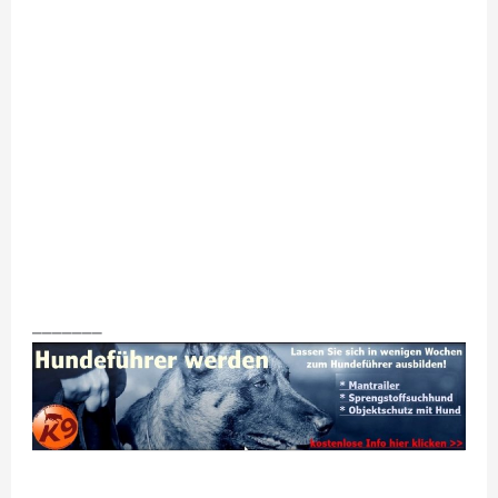
_______