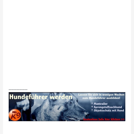
_______