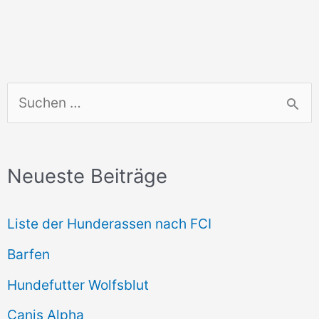
S
u
c
Neueste Beiträge
h
e
Liste der Hunderassen nach FCI
n
Barfen
n
Hundefutter Wolfsblut
a
c
Canis Alpha