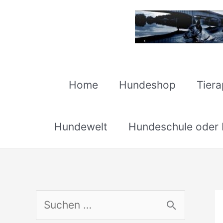
Zum
Inhalt
springen
Home
Hundeshop
Tier
Hundewelt
Hundeschule oder H
S
u