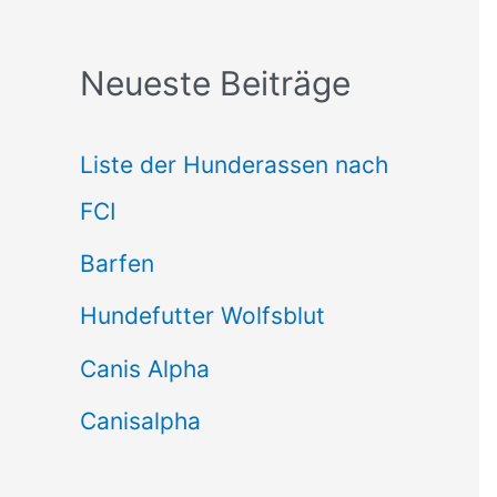
c
Neueste Beiträge
h
e
Liste der Hunderassen nach
n
FCI
n
Barfen
a
Hundefutter Wolfsblut
c
h
Canis Alpha
:
Canisalpha