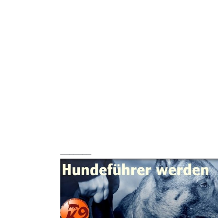
_______