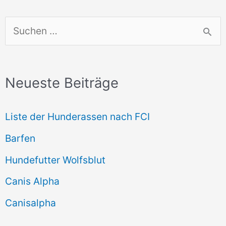
S
u
c
Neueste Beiträge
h
e
Liste der Hunderassen nach FCI
n
Barfen
n
Hundefutter Wolfsblut
a
c
Canis Alpha
h
Canisalpha
: