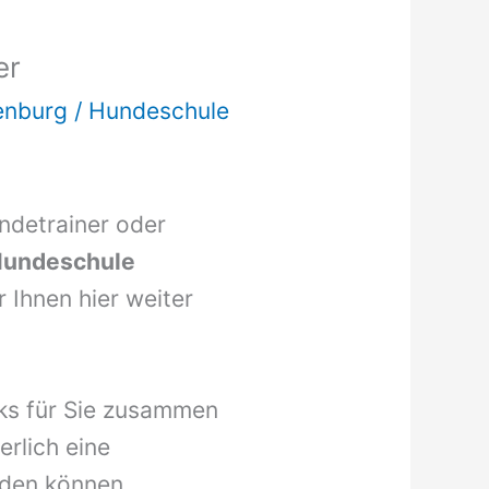
er
enburg
/
Hundeschule
undetrainer oder
undeschule
 Ihnen hier weiter
nks für Sie zusammen
erlich eine
den können.