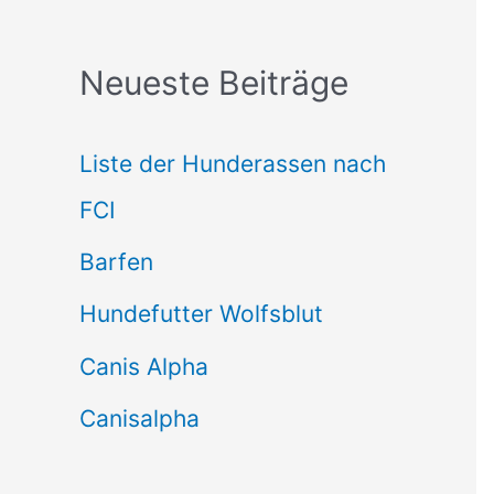
c
Neueste Beiträge
h
e
Liste der Hunderassen nach
n
FCI
n
Barfen
a
Hundefutter Wolfsblut
c
h
Canis Alpha
:
Canisalpha