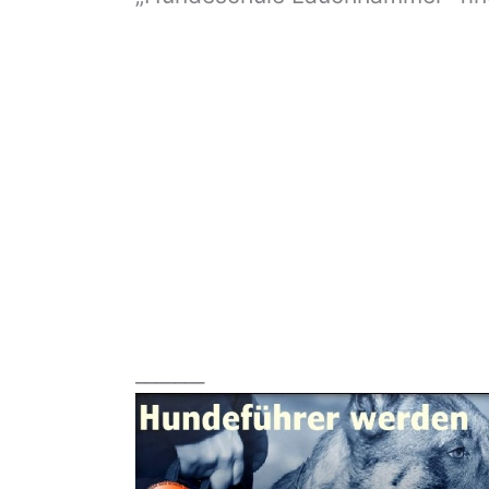
_______