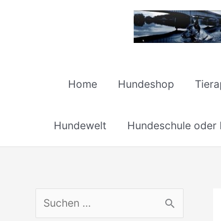
Zum
Inhalt
springen
Home
Hundeshop
Tier
Hundewelt
Hundeschule oder H
S
u