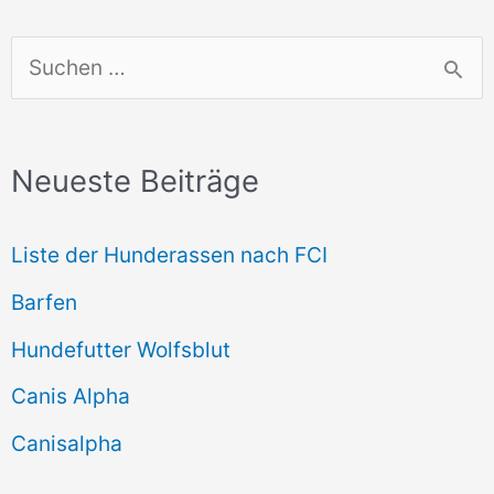
S
u
c
Neueste Beiträge
h
e
Liste der Hunderassen nach FCI
n
Barfen
n
Hundefutter Wolfsblut
a
c
Canis Alpha
h
Canisalpha
: