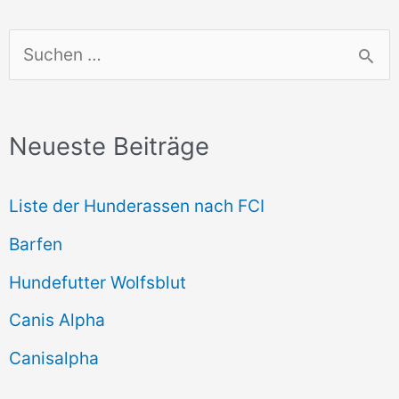
S
u
c
Neueste Beiträge
h
e
Liste der Hunderassen nach FCI
n
Barfen
n
Hundefutter Wolfsblut
a
c
Canis Alpha
h
Canisalpha
: