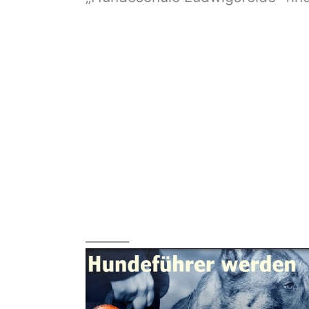
_______