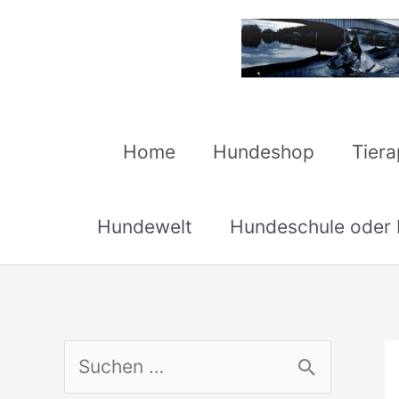
Zum
Inhalt
springen
Home
Hundeshop
Tier
Hundewelt
Hundeschule oder H
S
u