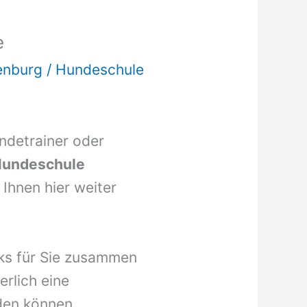
e
enburg
/
Hundeschule
undetrainer oder
undeschule
Ihnen hier weiter
nks für Sie zusammen
erlich eine
den können.