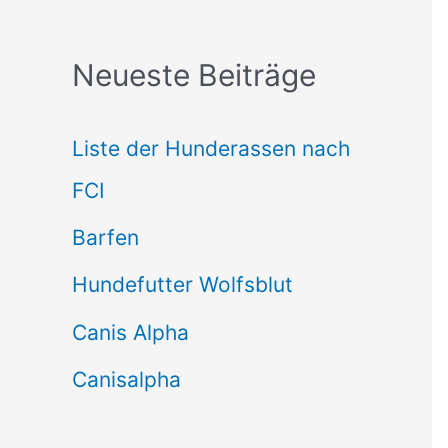
c
Neueste Beiträge
h
e
Liste der Hunderassen nach
n
FCI
n
Barfen
a
Hundefutter Wolfsblut
c
h
Canis Alpha
:
Canisalpha