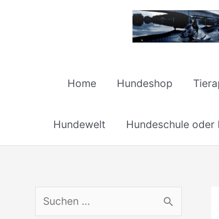
Zum
Inhalt
springen
Home
Hundeshop
Tier
Hundewelt
Hundeschule oder H
S
u