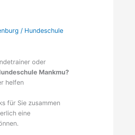
enburg
/
Hundeschule
undetrainer oder
undeschule Mankmu?
r helfen
nks für Sie zusammen
erlich eine
önnen.