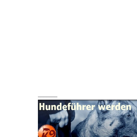
_______