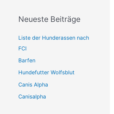
c
Neueste Beiträge
h
e
Liste der Hunderassen nach
n
FCI
n
Barfen
a
Hundefutter Wolfsblut
c
h
Canis Alpha
:
Canisalpha