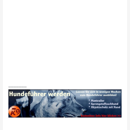
_______