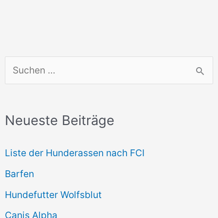
S
u
c
Neueste Beiträge
h
e
Liste der Hunderassen nach FCI
n
Barfen
n
Hundefutter Wolfsblut
a
c
Canis Alpha