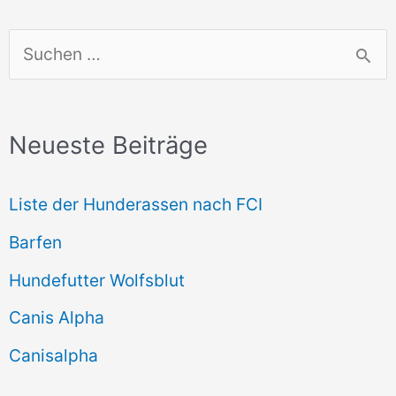
S
u
c
Neueste Beiträge
h
e
Liste der Hunderassen nach FCI
n
Barfen
n
Hundefutter Wolfsblut
a
c
Canis Alpha
h
Canisalpha
: