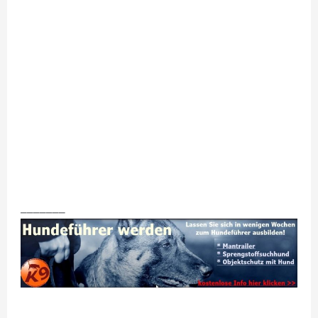
_______