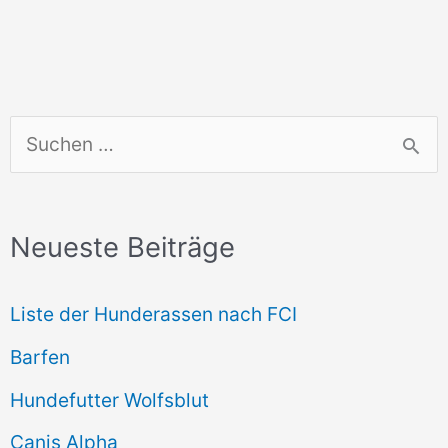
S
u
c
Neueste Beiträge
h
e
Liste der Hunderassen nach FCI
n
Barfen
n
Hundefutter Wolfsblut
a
c
Canis Alpha