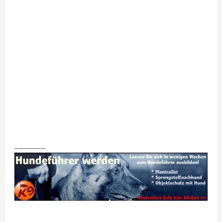
_______