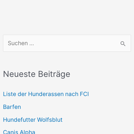
S
u
c
Neueste Beiträge
h
e
Liste der Hunderassen nach FCI
n
Barfen
n
Hundefutter Wolfsblut
a
c
Canis Alpha